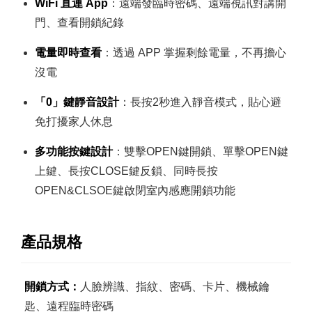
WiFi 直連 App
：遠端發臨時密碼、遠端視訊對講開
門、查看開鎖紀錄
電量即時查看
：透過 APP 掌握剩餘電量，不再擔心
沒電
「0」鍵靜音設計
：長按2秒進入靜音模式，貼心避
免打擾家人休息
多功能按鍵設計
：雙擊OPEN鍵開鎖、單擊OPEN鍵
上鍵、長按CLOSE鍵反鎖、同時長按
OPEN&CLSOE鍵啟閉室內感應開鎖功能
產品規格
開鎖方式：
人臉辨識、指紋、密碼、卡片、機械鑰
匙、遠程臨時密碼