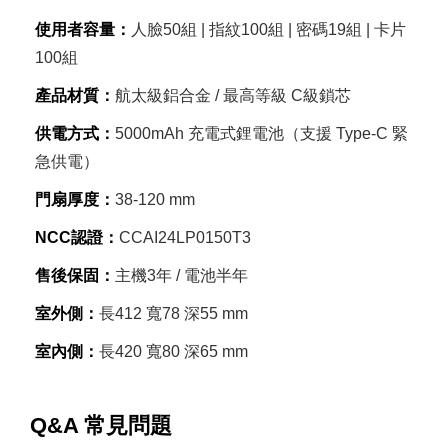
使用者容量：
人臉50組 | 指紋100組 | 密碼19組 | 卡片
100組
產品材質：
航太級鋁合金 / 最高等級 C級鎖芯
供電方式：
5000mAh 充電式鋰電池（支援 Type-C 緊
急供電）
門扇厚度：
38-120 mm
NCC認證：
CCAI24LP0150T3
售後保固：
主機3年 / 電池半年
室外側：
長412 寬78 深55 mm
室內側：
長420 寬80 深65 mm
Q&A 常見問題