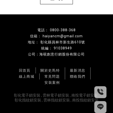
0800-388-368
haiyancm@gmail.com
彰化縣員林市新生路610號
91038949
公司：海硯創意行銷股份有限公司
回首頁
關於史馬特
最新消息
線上商城
常見問題
聯絡我們
安裝案例
彰化電子鎖安裝
雲林電子鎖安裝
南投電子鎖安裝
彰化指紋鎖安裝
雲林指紋鎖安裝
南投指紋鎖安裝
Designed by
揚京快客
Copyright © 2026
..