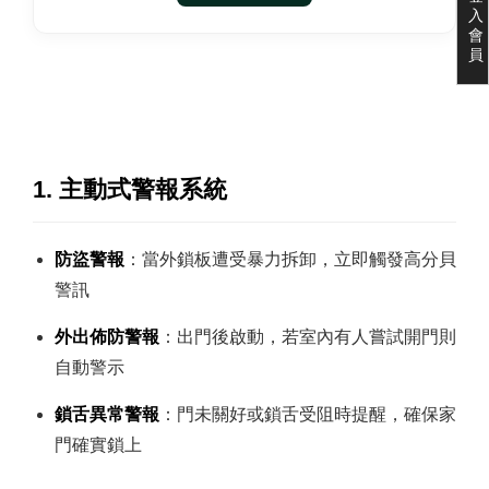
入
會
員
1. 主動式警報系統
防盜警報
：當外鎖板遭受暴力拆卸，立即觸發高分貝
警訊
外出佈防警報
：出門後啟動，若室內有人嘗試開門則
自動警示
鎖舌異常警報
：門未關好或鎖舌受阻時提醒，確保家
門確實鎖上