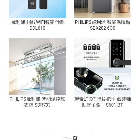
飛利浦 指紋WIFI智能門鎖
PHILIPS飛利浦 智能保險櫃
DDL610
SBX202 6C0
PHILIPS飛利浦 智能溫控晾
聯泰LTIOT 指紋把手 藍芽輔
衣架 SDR703
助電子鎖 – S601 BT
上一頁