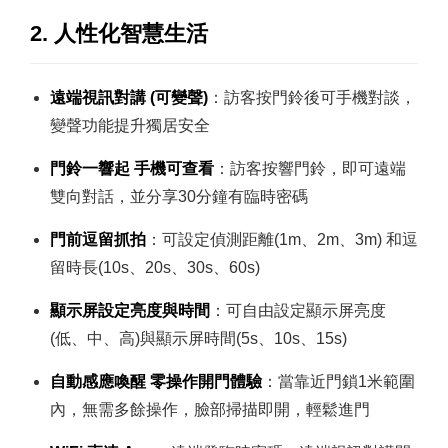
2. 人性化智慧生活
遠端視訊對講 (可變聲)
：訪客按門鈴後可手機對談，
變聲功能提升獨居安全
門鈴一響起 手機可查看
：訪客按響門鈴，即可遠端
雙向對話，並分享30分鐘有臨時密碼
門前逗留抓拍
：可設定偵測距離(1m、2m、3m) 和逗
留時長(10s、20s、30s、60s)
顯示屏設定亮度與時間
：可自由設定顯示屏亮度
(低、中、高)與顯示屏時間(5s、10s、15s)
自動感應喚醒 零操作開門體驗
：當靠近門鎖1米範圍
內，無需多餘操作，臉部掃描即開，輕鬆進門