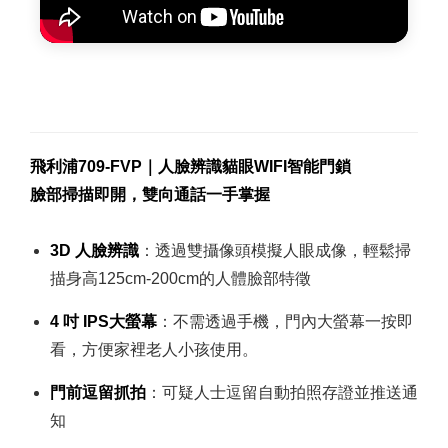
飛利浦709-FVP｜人臉辨識貓眼WIFI智能門鎖
臉部掃描即開，雙向通話一手掌握
3D 人臉辨識
：透過雙攝像頭模擬人眼成像，輕鬆掃
描身高125cm-200cm的人體臉部特徵
4 吋 IPS大螢幕
：不需透過手機，門內大螢幕一按即
看，方便家裡老人小孩使用。
門前逗留抓拍
：可疑人士逗留自動拍照存證並推送通
知