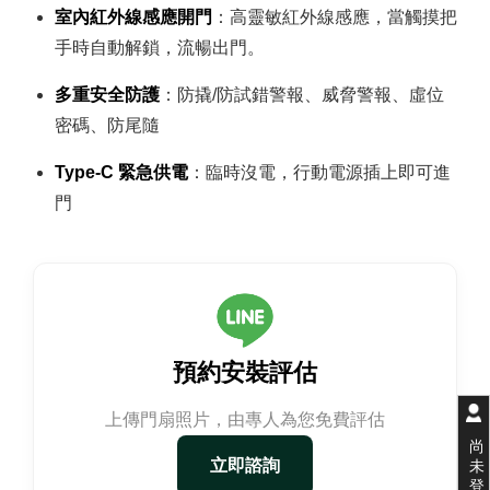
室內紅外線感應開門
：高靈敏紅外線感應，當觸摸把
手時自動解鎖，流暢出門。
多重安全防護
：防撬/防試錯警報、威脅警報、虛位
密碼、防尾隨
Type‑C 緊急供電
：臨時沒電，行動電源插上即可進
門
預約安裝評估
上傳門扇照片，由專人為您免費評估
尚
立即諮詢
未
登