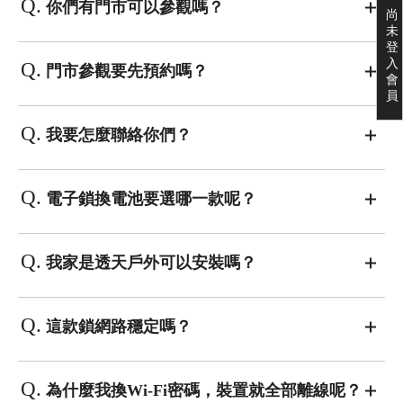
Q.
你們有門市可以參觀嗎？
尚
未
登
入
Q.
門市參觀要先預約嗎？
會
員
Q.
我要怎麼聯絡你們？
Q.
電子鎖換電池要選哪一款呢？
Q.
我家是透天戶外可以安裝嗎？
Q.
這款鎖網路穩定嗎？
Q.
為什麼我換Wi-Fi密碼，裝置就全部離線呢？