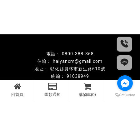
0800-388-368
haiyancm@gmail.com
彰化縣員林市新生路610號
91038949
公司：海硯創意行銷股份有限公司
回首頁
匯款通知
購物車(0)
回首頁
關於史馬特
最新消息
線上商城
常見問題
聯絡我們
安裝案例
彰化電子鎖安裝
雲林電子鎖安裝
南投電子鎖安裝