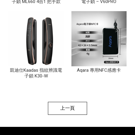
子鎖 ML660 4合1 把手款
電子鎖 – V60PRO
凱迪仕Kaadas 指紋辨識電
Aqara 專用NFC感應卡
子鎖 K30-W
上一頁