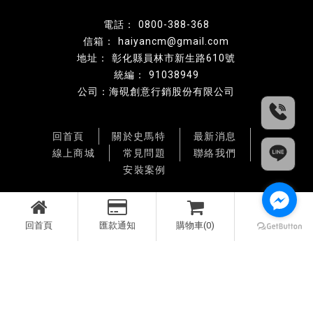
0800-388-368
haiyancm@gmail.com
彰化縣員林市新生路610號
91038949
公司：海硯創意行銷股份有限公司
回首頁
關於史馬特
最新消息
線上商城
常見問題
聯絡我們
安裝案例
彰化電子鎖安裝
雲林電子鎖安裝
南投電子鎖安裝
彰化指紋鎖安裝
雲林指紋鎖安裝
南投指紋鎖安裝
回首頁
匯款通知
購物車(0)
Designed by
揚京快客
Copyright © 2026
..
累積人氣: 368330