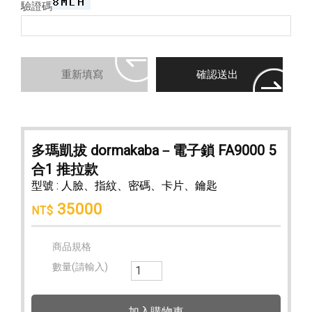
驗證碼
多瑪凱拔 dormakaba－電子鎖 FA9000 5
合1 推拉款
型號 : 人臉、指紋、密碼、卡片、鑰匙
35000
NT$
商品規格
數量(請輸入)