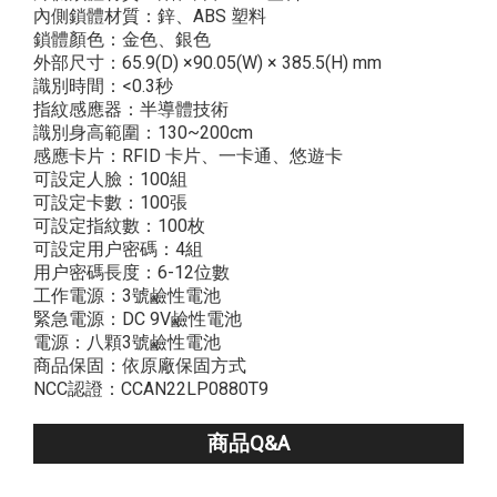
內側鎖體材質：鋅、ABS 塑料
鎖體顏色：金色、銀色
外部尺寸：65.9(D) ×90.05(W) × 385.5(H) mm
識別時間：<0.3秒
指紋感應器：半導體技術
識別身高範圍：130~200cm
感應卡片：RFID 卡片、一卡通、悠遊卡
可設定人臉：100組
可設定卡數：100張
可設定指紋數：100枚
可設定用户密碼：4組
用户密碼長度：6-12位數
工作電源：3號鹼性電池
緊急電源：DC 9V鹼性電池
電源：八顆3號鹼性電池
商品保固：依原廠保固方式
NCC認證：CCAN22LP0880T9
商品Q&A