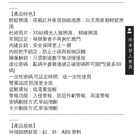
----------------------------------------------------------------
-----
【產品特色】
輕鬆辨識：搭載紅外夜視熱能感應，白天黑夜都輕鬆辨
識
杜絕照片：3D結構光人臉辨識， 精確辨識
常開設定：舉辦聚會不再匆忙應門
尚
內建反鎖：安全保障更上一層
未
登
內部把手鎖定：防止小孩與寵物誤觸
入
圖像解鎖：只需劃過數字無須慢慢按
會
虛位密碼：亂碼中參雜連續正確密碼即可開門(最多00
員
碼)
一次性密碼:可設定時間、或一次性使用
雙重認證:防護更全面
提醒通知：低電量提醒
警報功能：入侵警報、防惡作劇警報、高溫警報
密碼刪除方式:單組增刪
卡片刪除方式:單張增刪
----------------------------------------------------------------
-----
【產品規格】
外側鎖體材質：鋁、鋅、ABS 塑料