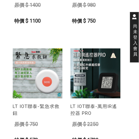
原價 $ 1400
原價 $ 980
特價 $ 1100
特價 $ 750
尚
未
登
入
會
員
LT IOT聯泰-緊急求救
LT IOT聯泰-萬用IR遙
鈕
控器 PRO
原價 $ 750
原價 $ 2250